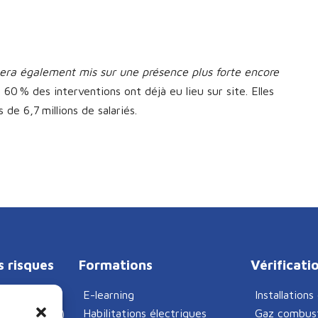
sera également mis sur une présence plus forte encore
60 % des interventions ont déjà eu lieu sur site. Elles
e 6,7 millions de salariés.
s risques
Formations
Vérificati
E-learning
Installations
Habilitations électriques
Gaz combust
que (DUERP)