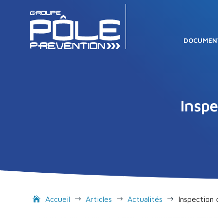
DOCUMEN
Inspe
Accueil
Articles
Actualités
Inspection 
$
$
$